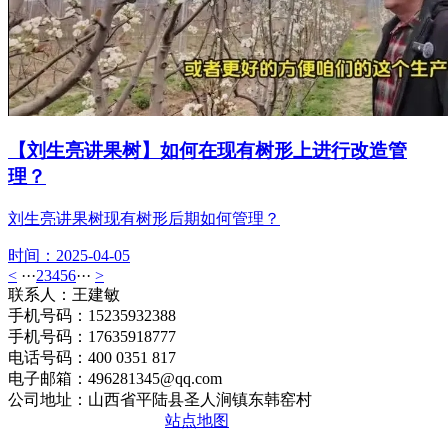
【刘生亮讲果树】如何在现有树形上进行改造管
理？
刘生亮讲果树现有树形后期如何管理？
时间：2025-04-05
<
···
2
3
4
5
6
···
>
联系人：王建敏
手机号码：15235932388
手机号码：17635918777
电话号码：400 0351 817
电子邮箱：496281345@qq.com
公司地址：山西省平陆县圣人涧镇东韩窑村
晋ICP备2020010510号
站点地图