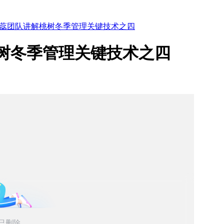
弘蕊团队讲解桃树冬季管理关键技术之四
树冬季管理关键技术之四