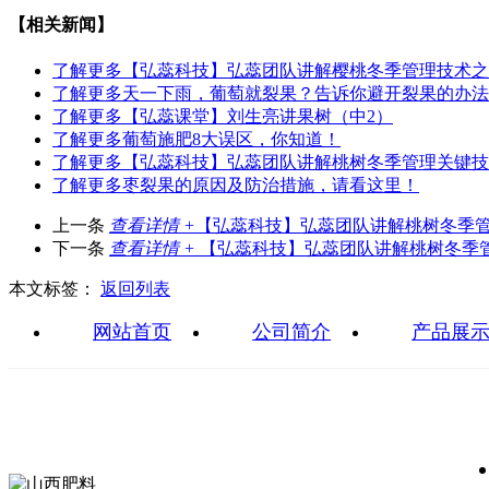
【相关新闻】
了解更多
【弘蕊科技】弘蕊团队讲解樱桃冬季管理技术之
了解更多
天一下雨，葡萄就裂果？告诉你避开裂果的办法
了解更多
【弘蕊课堂】刘生亮讲果树（中2）
了解更多
葡萄施肥8大误区，你知道！
了解更多
【弘蕊科技】弘蕊团队讲解桃树冬季管理关键技
了解更多
枣裂果的原因及防治措施，请看这里！
上一条
查看详情 +
【弘蕊科技】弘蕊团队讲解桃树冬季
下一条
查看详情 +
【弘蕊科技】弘蕊团队讲解桃树冬季
本文标签：
返回列表
网站首页
公司简介
产品展