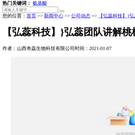
热门关键词：
氨基酸
您的位置：
首页
>>
新闻中心
>>
公司动态
>>
【弘蕊科技】}
【弘蕊科技】}弘蕊团队讲解桃
作者：山西奇蕊生物科技有限公司
时间：2021-01-07