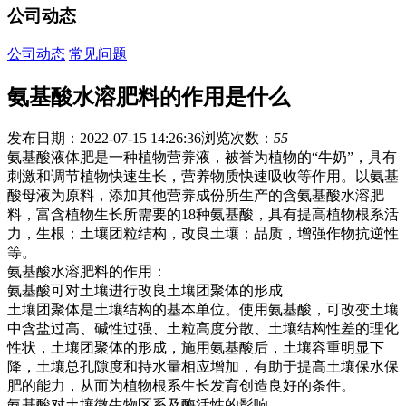
公司动态
公司动态
常见问题
氨基酸水溶肥料的作用是什么
发布日期：2022-07-15 14:26:36
浏览次数：
55
氨基酸液体肥是一种植物营养液，被誉为植物的“牛奶”，具有
刺激和调节植物快速生长，营养物质快速吸收等作用。以氨基
酸母液为原料，添加其他营养成份所生产的含氨基酸水溶肥
料，富含植物生长所需要的18种氨基酸，具有提高植物根系活
力，生根；土壤团粒结构，改良土壤；品质，增强作物抗逆性
等。
氨基酸水溶肥料的作用：
氨基酸可对土壤进行改良土壤团聚体的形成
土壤团聚体是土壤结构的基本单位。使用氨基酸，可改变土壤
中含盐过高、碱性过强、土粒高度分散、土壤结构性差的理化
性状，土壤团聚体的形成，施用氨基酸后，土壤容重明显下
降，土壤总孔隙度和持水量相应增加，有助于提高土壤保水保
肥的能力，从而为植物根系生长发育创造良好的条件。
氨基酸对土壤微生物区系及酶活性的影响