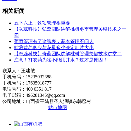
相关新闻
五下六上，这项管理很重要
【弘蕊科技】弘蕊团队讲解桃树冬季管理关键技术之十
四
葡萄管理有了这张表，基本管理不问人
贮藏营养多少与花量多少决定叶片大小
【奇蕊科技】奇蕊团队讲解桃树管理关键技术讲堂二
注意！打农药为啥不能用井水？这才是原因！
联系人：王建敏
手机号码：15235932388
手机号码：17635918777
电话号码：400 0351 817
电子邮箱：496281345@qq.com
公司地址：山西省平陆县圣人涧镇东韩窑村
晋ICP备2020010510号
站点地图