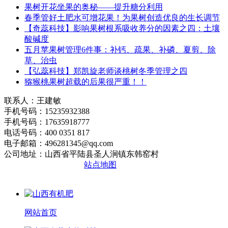
果树开花坐果的奥秘——提升糖分利用
春季管好土肥水可增花果！为果树创造优良的生长调节
【奇蕊科技】影响果树根系吸收养分的因素之四：土壤
酸碱度
五月苹果树管理6件事：补钙、疏果、补磷、夏剪、除
草、治虫
【弘蕊科技】郑凯旋老师谈桃树冬季管理之四
猕猴桃果树超载的后果很严重！！
联系人：王建敏
手机号码：15235932388
手机号码：17635918777
电话号码：400 0351 817
电子邮箱：496281345@qq.com
公司地址：山西省平陆县圣人涧镇东韩窑村
晋ICP备2020010510号
站点地图
网站首页