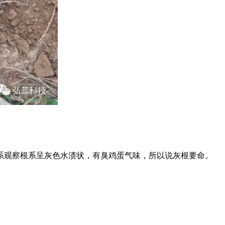
观察根系呈灰色水渍状，有臭鸡蛋气味，所以说灰根要命。