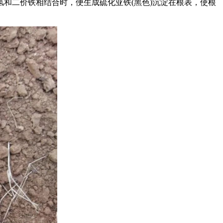
二价铁相结合时，便生成硫化亚铁(黑色)沉淀在根表，使根