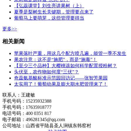
【弘蕊课堂】刘生亮讲果树（上）
夏季是梨树生长关键期，管理要点来了
葡萄马上要萌芽，这些管理要得当
更多>>
相关新闻
苹果落叶严重，用这几个配方喷几遍，能管一季不发生
果农注意：这不是“施肥”，而是“施毒”！
【至少三个品种】大樱桃该如何科学配置授粉树？
头伏至，农作物如何度“三伏”？
奇蕊氨基酸标准示范园回访记——张智芳果园
太实用了！葡萄幼果及膨大期水肥管理来了！
联系人：王建敏
手机号码：15235932388
手机号码：17635918777
电话号码：400 0351 817
电子邮箱：496281345@qq.com
公司地址：山西省平陆县圣人涧镇东韩窑村