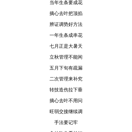
当年生条要成花
摘心去叶把顶掐
辨证调势好方法
一年生条成串花
七月正是大暑天
立秋管理不能闲
五月下旬有疏漏
二次管理来补究
转技造伤拉下垂
摘心去叶不用问
旺弱交接继续调
手法要记牢