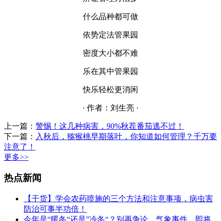
什么品种都可做
依势定法管果园
密度大小都不难
乐在其中管果园
快乐轻松更消闲
· 作者：刘生亮 ·
上一篇：
警惕！这几种病害，90%秋茬番茄逃不过！
下一篇：
入秋后，猕猴桃早期落叶，你知道如何管理？千万要
注意了！
更多>>
热点新闻
【干货】学会农药喷施的三个方法和注意事项，病虫害
防治可事半功倍！
今年是“暖冬“还是”冷冬“？别再争论，气象事件，即将