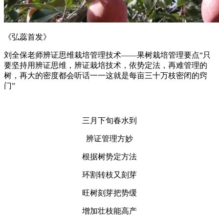
《弘蕊首发》
刘全保老师辨证思维栽培管理技术——果树栽培管理要点“只
要坚持用辨证思维，辨证栽培技术，依势定法，再难管理的
树，再大的密度都会听话一一这就是每亩三十万枝密闭的窍
门”
三月下旬春水到
辨证管理方妙
根据树势定方法
环割转枝又刻芽
旺树刻芽把势缓
增加壮枝能高产