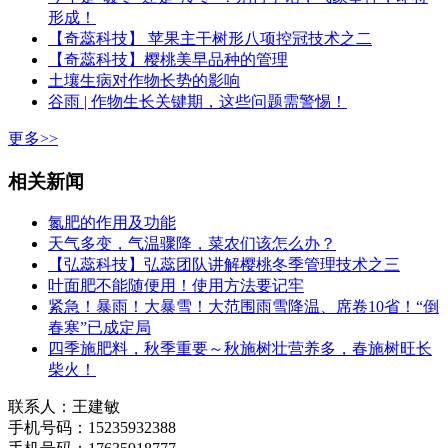
形成！
【奇蕊科技】 苹果主干树形八项控冠技术之二
【奇蕊科技】樱桃美早品种的管理
土壤生病对作物长势的影响
谷雨 | 作物生长关键期，这些问题需警惕！
更多>>
相关新闻
氮肥的作用及功能
天气多变，气温骤降，菜农们该怎么办？
【弘蕊科技】弘蕊团队讲解樱桃冬季管理技术之三
叶面肥不能随便用！使用方法要记牢
紧急！暴雨！大暴雪！大范围雨雪降温、席卷10省！“倒
春寒”已成定局
四季施肥料，秋季重要～秋施树壮营养多，春施树旺长
柴火！
联系人：王建敏
手机号码：15235932388