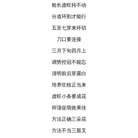
粗长虚旺转不动
分道环割才能行
五至七芽来环切
刀口要连接
三月下旬四月上
调势控冠不能忘
清明前后芽露白
培养壮枝正当来
虚旺小条要成花
抑顶促萌效果佳
方法正确三朵花
方法不当三股叉