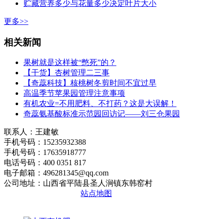
贮藏营养多少与花量多少决定叶片大小
更多>>
相关新闻
果树就是这样被“憋死”的？
【干货】杏树管理二三事
【奇蕊科技】核桃树冬剪时间不宜过早
高温季节苹果园管理注意事项
有机农业=不用肥料、不打药？这是大误解！
奇蕊氨基酸标准示范园回访记——刘三仓果园
联系人：王建敏
手机号码：15235932388
手机号码：17635918777
电话号码：400 0351 817
电子邮箱：496281345@qq.com
公司地址：山西省平陆县圣人涧镇东韩窑村
晋ICP备2020010510号
站点地图