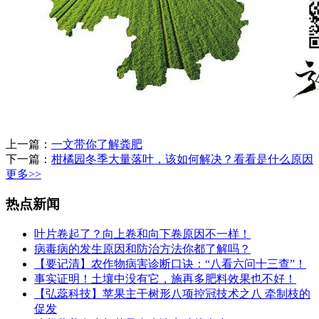
上一篇：
一文带你了解粪肥
下一篇：
柑橘园冬季大量落叶，该如何解决？看看是什么原因
更多>>
热点新闻
叶片卷起了？向上卷和向下卷原因不一样！
病毒病的发生原因和防治方法你都了解吗？
​【要记清】农作物病害诊断口诀：“八看六问十三查”！
事实证明！土壤中没有它，施再多肥料效果也不好！
【弘蕊科技】苹果主干树形八项控冠技术之八 牵制枝的
促发