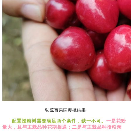
弘蕊百果园樱桃结果
配置授粉树需要满足两个条件，
缺一不可。
一是花粉
量大，且与主栽品种花期相遇；二是与主栽品种授粉亲