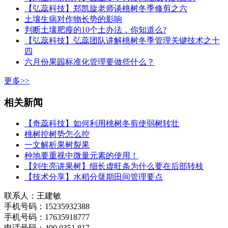
【弘蕊科技】郑凯旋老师谈桃树冬季修剪之六
土壤生病对作物长势的影响
判断土壤肥瘦的10个土办法，你知道么?
【弘蕊科技】弘蕊团队讲解桃树冬季管理关键技术之十
四
六月份果园标准化管理要做些什么？
更多>>
相关新闻
【奇蕊科技】如何利用桃树冬剪使弱树转壮
桃树控树势怎么控
一文解析果树裂果
种地要重视中微量元素的使用！
【刘生亮讲果树】细长虚旺条为什么要在后部转枝
【技术分享】水稻分蘖期田间管理要点
联系人：王建敏
手机号码：15235932388
手机号码：17635918777
电话号码：400 0351 817