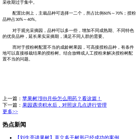
采收期过于集中。
配置比例上，主栽品种可选择一二个，所占比例
～
；授粉
60%
70%
品种占
～
。
30%
40%
对于观光采摘园，品种可以多一些，增加不同成熟期、不同特色
的优良品种，延长果实采摘期，满足不同人群的需要。
而对于授粉树配置不当的成龄树果园，可高接授粉品种，有条件
地可以直接移栽结果的授粉树。结合放蜂或人工授粉来解决授粉树配
置不当的问题。
上一篇：
苹果树7到9月份怎么用药？看这篇！
下一篇：
果园遇涝积水后，对照这几点进行管理
更多>>
热点新闻
【刘生亮讲果树】直立多干树形已经成功的案例