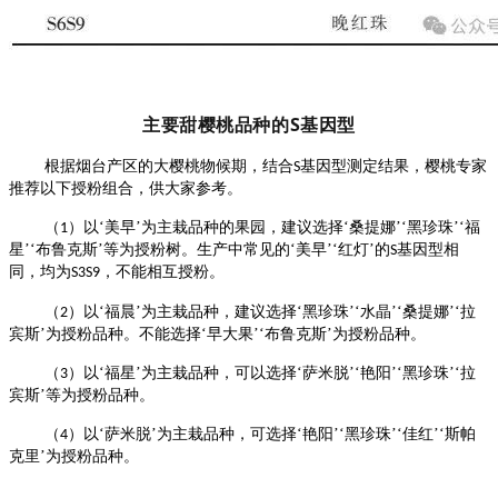
主要甜樱桃品种的S基因型
根据烟台产区的大樱桃物候期，结合
基因型测定结果，樱桃专家
S
推荐以下授粉组合，供大家参考。
（
）以
‘美早’
为主栽品种的果园，建议选择
‘桑提娜’‘黑珍珠’‘福
1
星’‘布鲁克斯’等为授粉树。生产中常见的‘美早’‘红灯’的
基因型相
S
同，均为
，不能相互授粉。
S3S9
（
）以
‘
福晨
’
为主栽品种，建议选择
‘黑珍珠’‘水晶’‘桑提娜’‘拉
2
宾斯’为授粉品种。不能选择‘早大果’‘布鲁克斯’为授粉品种。
（
）以
‘福星’
为主栽品种，可以选择
‘萨米脱’‘艳阳’‘黑珍珠’‘拉
3
宾斯’等为授粉品种。
（
）以
‘萨米脱’
为主栽品种，可选择
‘艳阳’‘黑珍珠’‘佳红’‘斯帕
4
克里’为授粉品种。