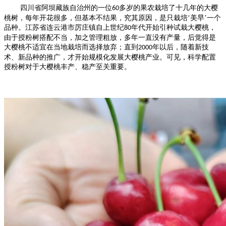
四川省阿坝藏族自治州的一位
多岁的果农栽培了十几年的大樱
60
桃树，每年开花很多，但基本不结果，究其原因，是只栽培‘美早’一个
品种。江苏省连云港市厉庄镇自上世纪
年代开始引种试栽大樱桃，
80
由于授粉树搭配不当，加之管理粗放，多年一直没有产量，后觉得是
大樱桃不适宜在当地栽培而选择放弃；直到
年以后，随着新技
2000
术、新品种的推广，才开始规模化发展大樱桃产业。
可见，科学配置
授粉树对于大樱桃丰产、稳产至关重要。