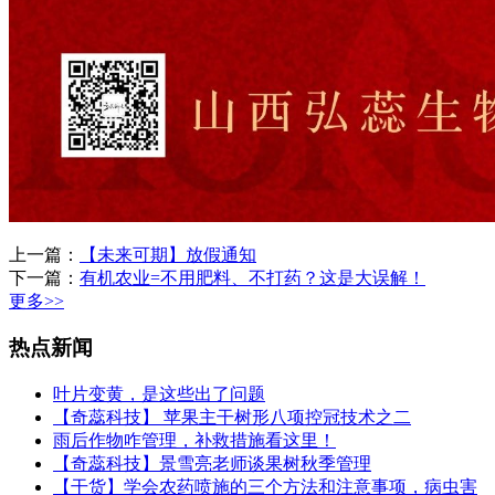
上一篇：
【未来可期】放假通知
下一篇：
有机农业=不用肥料、不打药？这是大误解！
更多>>
热点新闻
叶片变黄，是这些出了问题
【奇蕊科技】 苹果主干树形八项控冠技术之二
雨后作物咋管理，补救措施看这里！
【奇蕊科技】景雪亮老师谈果树秋季管理
【干货】学会农药喷施的三个方法和注意事项，病虫害