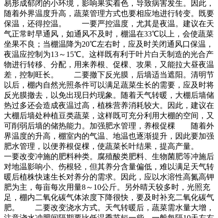
易形成郁闭的小环境，影响果实着色，导致病害发生。因此，
随着外界温度升高，蔬菜管理方式也要相应地进行转变。既要
保温，还得控温。 一要严控温度，尤其是夜温。建议在天
气正常时早通风，如通风不及时，棚温在33℃以上，会使蔬菜
坐果不良；当棚温降为20℃左右时，应及时关闭通风口保温，
夜温应控制为13～15℃。这样既有利于叶片白天制造的光合产
物进行转移、分配，用来养根、促棵、攻果，又能拉大昼夜温
差，控制旺长。 二要撤下反光膜，后墙适当遮阳。清明节
以后，棚内自然光照条件可以满足蔬菜生长的需要，应及时将
反光膜撤去，以免出现日灼现象。随着天气转暖，大棚后墙储
热过多还会造成夜温过高，植株营养消耗较大。因此，建议在
大棚后墙处种植豆类蔬菜，这样既可充分利用大棚的空间，又
可削弱后墙的储热能力。加强肥水管理，养根促棵 随着外
界温度的升高，棚室内的气温、地温也逐渐提升，因此要加强
肥水管理，以便养根促棵，使蔬菜长叶结果，提高产量。
一要改变冲施的肥料种类。腐殖酸类肥料、生物菌肥等冲施后
对地温影响小、伤根轻，但其养分含量偏低，难以满足天气转
暖后植株快速生长对养分的需求。因此，应以水溶性高氮高钾
肥为主，每亩每次用量8～10公斤。另外晴天较多时，光照充
足，棚内二氧化碳气体浓度下降很快，要及时补充二氧化碳气
肥。 二要改变浇水方式。天气转暖后，蔬菜需水量大增，
注意浇水冲肥间隔期要比低温季节短一些，一般每隔10天左右