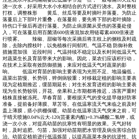
浇一次水，好采用大水小水相结合的方式进行浇水。及时整枝
打杈，调整株形 黄瓜、丝瓜等要及时摘叶并落蔓。为防止
落蔓后上下部叶片重叠，在落蔓前，要先将下部的老叶摘除，
待伤口干燥后再进行落蔓。为防止病原菌从受伤的茎蔓处侵
入，可在落蔓后用百菌清600倍液混加农用链霉素4000倍液进
行喷雾。 辣椒、甜椒等每次采摘后将主枝上的侧枝及时疏
除，去除内膛枝叶，以免植株行间郁闭。气温不稳 防御补救
措施需加强 近段时间，气温持续不稳定以及长时间低温天气
对蔬菜生长及育苗带来大的影响。因此，菜农们应该积行动，
在技术上采取有效防御措施，来应对低温天气对蔬菜的影
响。 低温对育苗的影响主要表现为光照不足、地温偏低，
蔬菜出苗慢、长势弱，猝倒病较重；对移栽定植的影响主要表
现为定植期推迟，缓苗期延长；对生长发育进程的影响主要表
现为生长势较弱，开花、坐果和上市期都将推迟，冻害严重时
植株直接被冻死。早春育苗，要根据天气的变化提早做好防寒
准备，提前备好薄膜、草苫等。在低温寒流天气来临之前及时
盖上薄膜，搭小拱棚保暖。幼苗在低温寒流天气突来之前，可
于晴天喷施0.04%云大-120(芸薹素内酯)+0.3%磷酸二氢钾，或
浇一次小水，对提高幼苗的抗寒性有明显的效果。天气好转
时，及时追肥、匀苗，加强对幼苗期肥水管理及病虫害综合防
治。幼苗定植前进行低温炼苗，以提高蔬菜本身的抗逆性、抗