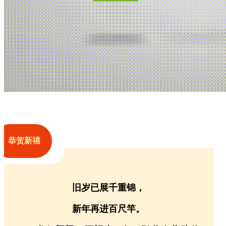
恭贺新禧
旧岁已展千重锦，
新年再进百尺竿。