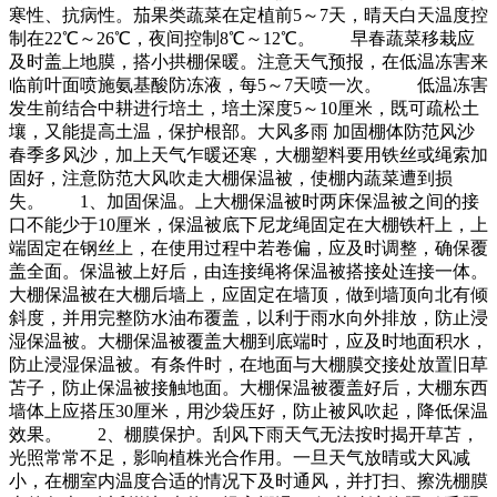
寒性、抗病性。茄果类蔬菜在定植前5～7天，晴天白天温度控
制在22℃～26℃，夜间控制8℃～12℃。 早春蔬菜移栽应
及时盖上地膜，搭小拱棚保暖。注意天气预报，在低温冻害来
临前叶面喷施氨基酸防冻液，每5～7天喷一次。 低温冻害
发生前结合中耕进行培土，培土深度5～10厘米，既可疏松土
壤，又能提高土温，保护根部。大风多雨 加固棚体防范风沙
春季多风沙，加上天气乍暖还寒，大棚塑料要用铁丝或绳索加
固好，注意防范大风吹走大棚保温被，使棚内蔬菜遭到损
失。 1、加固保温。上大棚保温被时两床保温被之间的接
口不能少于10厘米，保温被底下尼龙绳固定在大棚铁杆上，上
端固定在钢丝上，在使用过程中若卷偏，应及时调整，确保覆
盖全面。保温被上好后，由连接绳将保温被搭接处连接一体。
大棚保温被在大棚后墙上，应固定在墙顶，做到墙顶向北有倾
斜度，并用完整防水油布覆盖，以利于雨水向外排放，防止浸
湿保温被。大棚保温被覆盖大棚到底端时，应及时地面积水，
防止浸湿保温被。有条件时，在地面与大棚膜交接处放置旧草
苫子，防止保温被接触地面。大棚保温被覆盖好后，大棚东西
墙体上应搭压30厘米，用沙袋压好，防止被风吹起，降低保温
效果。 2、棚膜保护。刮风下雨天气无法按时揭开草苫，
光照常常不足，影响植株光合作用。一旦天气放晴或大风减
小，在棚室内温度合适的情况下及时通风，并打扫、擦洗棚膜