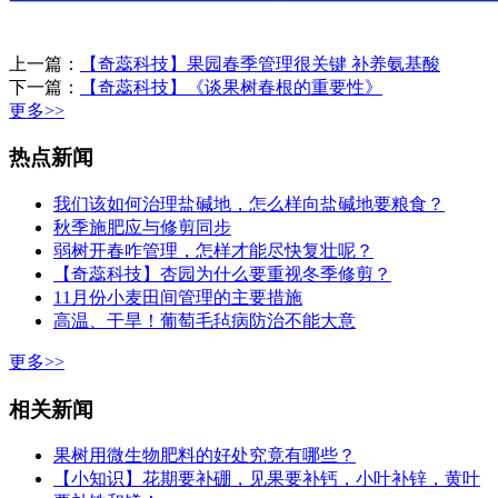
上一篇：
【奇蕊科技】果园春季管理很关键 补养氨基酸
下一篇：
【奇蕊科技】《谈果树春根的重要性》
更多>>
热点新闻
我们该如何治理盐碱地，怎么样向盐碱地要粮食？
秋季施肥应与修剪同步
弱树开春咋管理，怎样才能尽快复壮呢？
【奇蕊科技】杏园为什么要重视冬季修剪？
11月份小麦田间管理的主要措施
高温、干旱！葡萄毛毡病防治不能大意
更多>>
相关新闻
果树用微生物肥料的好处究竟有哪些？
【小知识】花期要补硼，见果要补钙，小叶补锌，黄叶