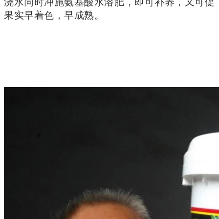
浇水同时冲施氨基酸水溶肥，即可补养，又可促
果实早着色，早成熟。