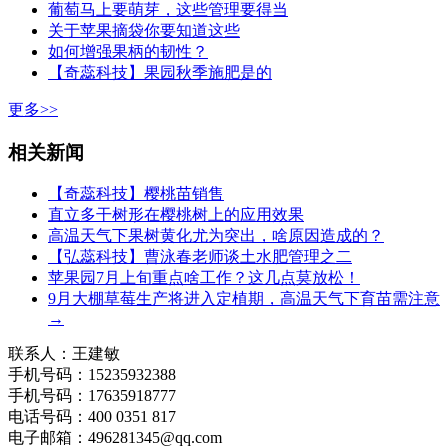
葡萄马上要萌芽，这些管理要得当
关于苹果摘袋你要知道这些
如何增强果柄的韧性？
【奇蕊科技】果园秋季施肥是的
更多>>
相关新闻
【奇蕊科技】樱桃苗销售
直立多干树形在樱桃树上的应用效果
高温天气下果树黄化尤为突出，啥原因造成的？
【弘蕊科技】曹泳春老师谈土水肥管理之二
苹果园7月上旬重点啥工作？这几点莫放松！
9月大棚草莓生产将进入定植期，高温天气下育苗需注意
→
联系人：王建敏
手机号码：15235932388
手机号码：17635918777
电话号码：400 0351 817
电子邮箱：496281345@qq.com