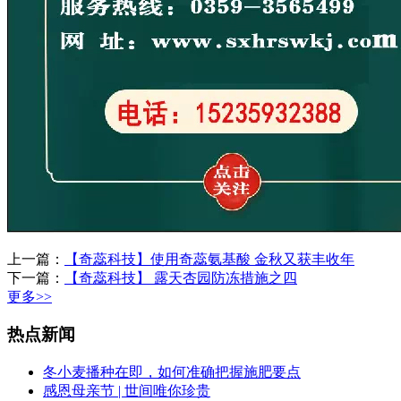
上一篇：
【奇蕊科技】使用奇蕊氨基酸 金秋又获丰收年
下一篇：
【奇蕊科技】 露天杏园防冻措施之四
更多>>
热点新闻
冬小麦播种在即，如何准确把握施肥要点
感恩母亲节 | 世间唯你珍贵