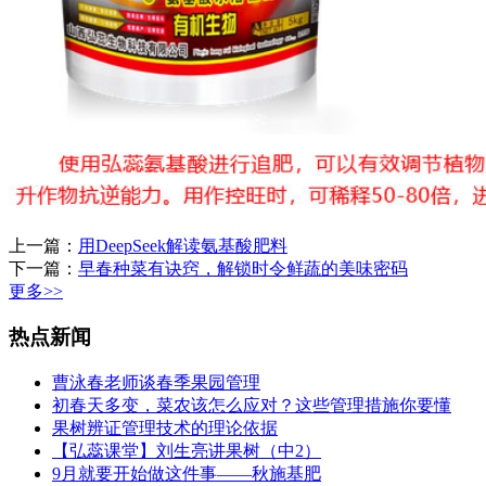
上一篇：
用DeepSeek解读氨基酸肥料
下一篇：
早春种菜有诀窍，解锁时令鲜蔬的美味密码
更多>>
热点新闻
曹泳春老师谈春季果园管理
初春天多变，菜农该怎么应对？这些管理措施你要懂
果树辨证管理技术的理论依据
【弘蕊课堂】刘生亮讲果树（中2）
9月就要开始做这件事——秋施基肥