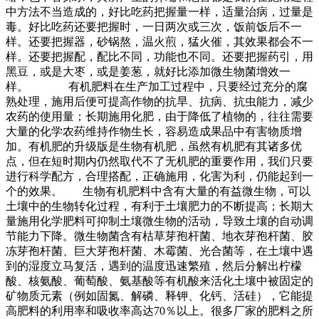
中方法不当造成的，好比吃药把握量一样，适量治病，过量是
毒。好比吃药还要把握时，一日两次或三次，饭前饭后不一
样。还要把握器，砂锅熬，温火煎，猛火催，其效果都会不一
样。还要把握配，配比不同，功能也不同。还要把握药引，用
黑豆，或是大枣，或是姜葱，就好比添加微生物菌增效一
样。 有机肥料在生产加工过程中，只要经过充分的腐
熟处理，施用后便可提高作物的抗旱、抗病、抗虫能力，减少
农药的使用量；长期施用化肥，由于降低了植物的，往往需要
大量的化学农药维持作物生长，容易造成果品中有害物质增
加。有机肥的升级版是生物有机肥，虽然有机肥有其诸多优
点，但在短时期内仍然取代不了无机肥的重要作用，我们只要
进行科学配方，合理搭配，正确施用，化害为利，仍能起到一
个的效果。 生物有机肥料中含有大量的有益微生物，可以
土壤中的生物转化过程，有利于土壤肥力的不断提高；长期大
量施用化学肥料可抑制土壤微生物的活动，导致土壤的自动调
节能力下降。微生物菌含有枯草芽孢杆菌、地衣芽孢杆菌、胶
冻芽孢杆菌、巨大芽孢杆菌、木霉菌、光合菌等，在土壤中遇
到的湿度立马复活，遇到的温度迅速繁殖，然后分解出柠檬
酸、核氨酸、葡萄酸、氨基酸等有机酸来活化土壤中被固定的
矿物质元素（例如固氮、解磷、释钾、化钙、活硅），它能提
高肥料的利用率和吸收率高达70％以上。很多厂家的肥料之所