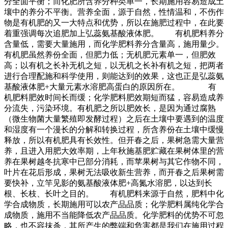
分全面平衡；而化肥所含养分种类单一，长期施用容易造成土
壤中的养分不平衡。营养全面，源于自然，性情温和，不伤作
物是有机肥的又一大特点和优势，所以在施肥过程中，在此要
着重强调每次追肥加上弘蕊氨基酸液体肥。 有机肥料养分
含量低，需要大量施用，而化学肥料养分含量高，施用量少。
有机肥虽然养份全面，但肥力低；无机肥元素单一，但肥效
高；以有机之长补无机之短，以无机之长补有机之短，把两者
进行合理配施和科学使用，则能达到的效果，这也正是弘蕊氨
基酸液体肥+大量元素水溶肥高蛋白的原因所在。 有
机肥料肥效时间长而缓；化学肥料肥效期短而猛，容易造成养
分流失，污染环境。有机肥之所以肥效长，是因为通过腐熟
（微生物菌大量繁殖即发酵过程）之后在土壤中要遇到的温度
和湿度有一个漫长的分解和转换过程，所含养份在土壤中缓慢
释放，所以有机肥具有长效性。但开春之后，果树急需大量营
养，且进入用肥大效率期，上年秋施基肥贮藏在果树体里的营
养在果树越冬抗寒中已部分消耗，而苹果树与其它作物不同，
叶片在花后形成，果树无法吸收新生营养，而开春之后果树需
要快补，立竿见影的氨基酸液体肥+高氮水溶肥，以达到长
根、长枝、长叶之目的。 有机肥料来源于自然，肥料中化
学合成物质，长期施用可以农产品品质；化学肥料属纯化学合
成物质，施用不当能降低农产品品质。化学肥料的优势不可忽
略，也不容抹杀，其所产生的弊端和危害都是我们在施用过程