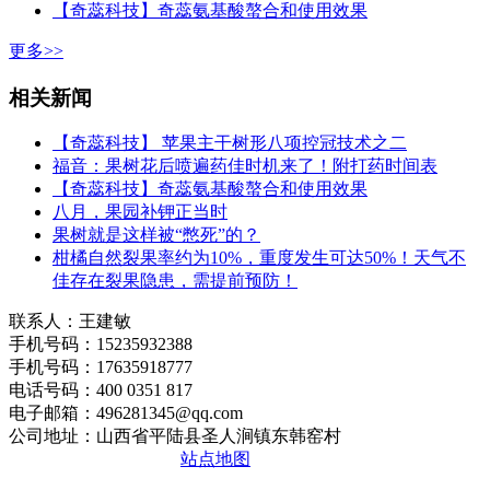
【奇蕊科技】奇蕊氨基酸螯合和使用效果
更多>>
相关新闻
【奇蕊科技】 苹果主干树形八项控冠技术之二
福音：果树花后喷遍药佳时机来了！附打药时间表
【奇蕊科技】奇蕊氨基酸螯合和使用效果
八月，果园补钾正当时
果树就是这样被“憋死”的？
柑橘自然裂果率约为10%，重度发生可达50%！天气不
佳存在裂果隐患，需提前预防！
联系人：王建敏
手机号码：15235932388
手机号码：17635918777
电话号码：400 0351 817
电子邮箱：496281345@qq.com
公司地址：山西省平陆县圣人涧镇东韩窑村
晋ICP备2020010510号
站点地图